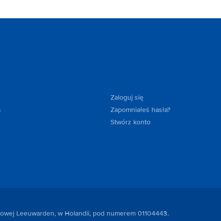
Zaloguj się
a
Zapomniałeś hasła?
Stwórz konto
ndlowej Leeuwarden, w Holandii, pod numerem 01104443.