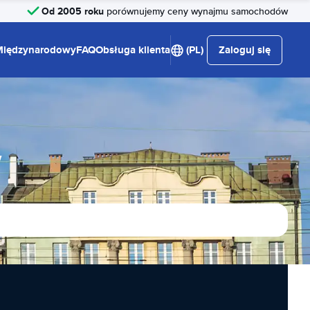
Od 2005 roku
porównujemy ceny wynajmu samochodów
Międzynarodowy
FAQ
Obsługa klienta
(PL)
Zaloguj się
w